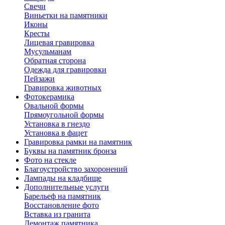
Свечи
Виньетки на памятники
Иконы
Кресты
Лицевая гравировка
Мусульманам
Обратная сторона
Одежда для гравировки
Пейзажи
Гравировка животных
Фотокерамика
Овальной формы
Прямоугольной формы
Установка в гнездо
Установка в фацет
Гравировка рамки на памятник
Буквы на памятник бронза
Фото на стекле
Благоустройство захоронений
Лампады на кладбище
Дополнительные услуги
Барельеф на памятник
Восстановление фото
Вставка из гранита
Демонтаж памятника