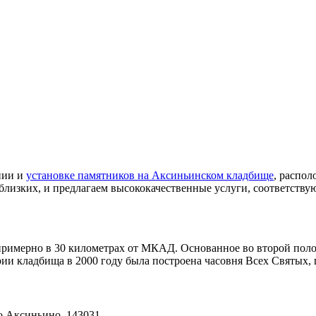
нии и
установке памятников на Аксиньинском кладбище
, распо
о близких, и предлагаем высококачественные услуги, соответс
римерно в 30 километрах от МКАД. Основанное во второй полов
ии кладбища в 2000 году была построена часовня Всех Святых,
о Аксиньино, 143031.