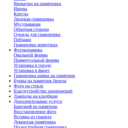
Виньетки на памятники
Иконы
Кресты
Лицевая гравировка
Мусульманам
Обратная сторона
Одежда для гравировки
Пейзажи
Гравировка животных
Фотокерамика
Овальной формы
Прямоугольной формы
Установка в гнездо
Установка в фацет
Гравировка рамки на памятник
Буквы на памятник бронза
Фото на стекле
Благоустройство захоронений
Лампады на кладбище
Дополнительные услуги
Барельеф на памятник
Восстановление фото
Вставка из гранита
Демонтаж памятника
Пескоструйная гравировка