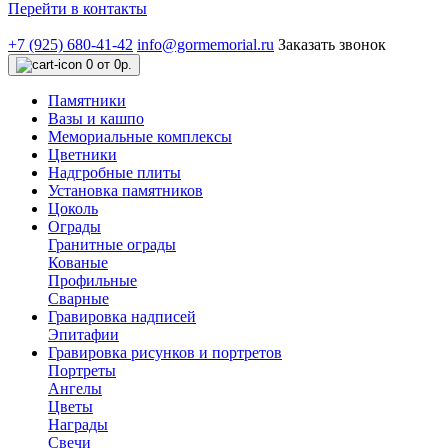
Перейти в контакты
+7 (925) 680-41-42
info@gormemorial.ru
Заказать звонок
0
от 0р.
Памятники
Вазы и кашпо
Мемориальные комплексы
Цветники
Надгробные плиты
Установка памятников
Цоколь
Ограды
Гранитные ограды
Кованые
Профильные
Сварные
Гравировка надписей
Эпитафии
Гравировка рисунков и портретов
Портреты
Ангелы
Цветы
Награды
Свечи