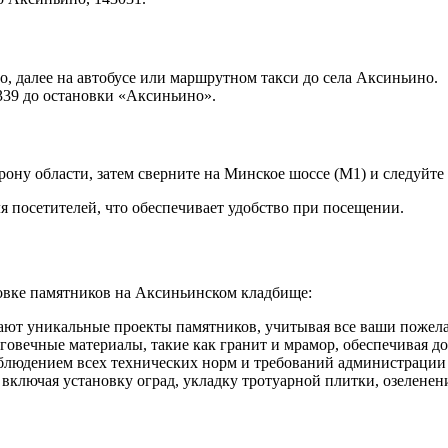
о, далее на автобусе или маршрутном такси до села Аксиньино.
339 до остановки «Аксиньино».
ону области, затем сверните на Минское шоссе (М1) и следуйте 
 посетителей, что обеспечивает удобство при посещении.
овке памятников на Аксиньинском кладбище:
т уникальные проекты памятников, учитывая все ваши пожелан
говечные материалы, такие как гранит и мрамор, обеспечивая д
облюдением всех технических норм и требований администрации
ключая установку оград, укладку тротуарной плитки, озеленени