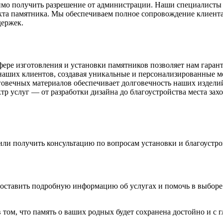
о получить разрешение от администрации. Наши специалисты во
кта памятника. Мы обеспечиваем полное сопровождение клиента
держек.
ре изготовления и установки памятников позволяет нам гаранти
аших клиентов, создавая уникальные и персонализированные м
говечных материалов обеспечивает долговечность наших издели
р услуг — от разработки дизайна до благоустройства места зах
ли получить консультацию по вопросам установки и благоустрой
доставить подробную информацию об услугах и помочь в выборе
м, что память о ваших родных будет сохранена достойно и с 