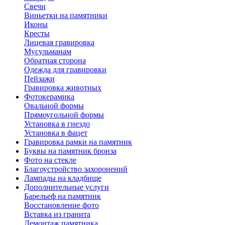
Свечи
Виньетки на памятники
Иконы
Кресты
Лицевая гравировка
Мусульманам
Обратная сторона
Одежда для гравировки
Пейзажи
Гравировка животных
Фотокерамика
Овальной формы
Прямоугольной формы
Установка в гнездо
Установка в фацет
Гравировка рамки на памятник
Буквы на памятник бронза
Фото на стекле
Благоустройство захоронений
Лампады на кладбище
Дополнительные услуги
Барельеф на памятник
Восстановление фото
Вставка из гранита
Демонтаж памятника