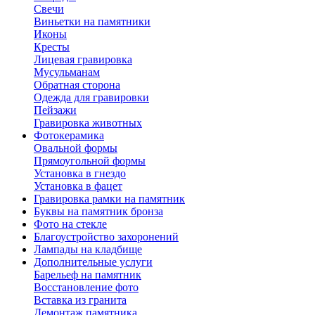
Свечи
Виньетки на памятники
Иконы
Кресты
Лицевая гравировка
Мусульманам
Обратная сторона
Одежда для гравировки
Пейзажи
Гравировка животных
Фотокерамика
Овальной формы
Прямоугольной формы
Установка в гнездо
Установка в фацет
Гравировка рамки на памятник
Буквы на памятник бронза
Фото на стекле
Благоустройство захоронений
Лампады на кладбище
Дополнительные услуги
Барельеф на памятник
Восстановление фото
Вставка из гранита
Демонтаж памятника